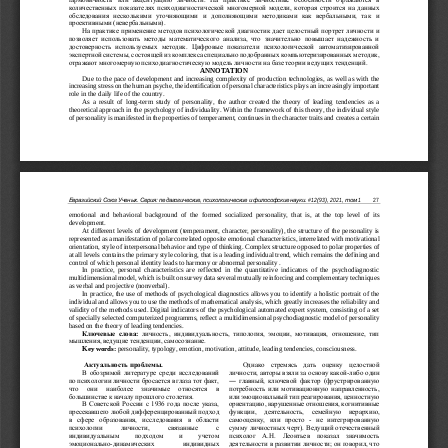
количественных показа
телях психодиагностической многомерной модели, которая строится на данных 
обследования  несколькими  уточняющими  и  дополняющими  методиками  как  вербальными,  так  и 
проективными (невербальными).
На практике применение методов психологической диагностик дает цел
остный портрет личности и 
позволяет  использовать  методы  математического  анализа,  что  значительно  повышает  надежность  и 
достоверность  используемых  методик.  Цифровые  показатели  психологической  автоматизированной 
экспертной системы, состоящей из комплекса спе
циально подобранных компьютеризированных методик, 
отражают многомерную психодиагностическую модель личности на базе теории ведущих тенденций. 
ANNOTATION
Due to the pace of development and increasing complexity of production technologies, as well as with t
he 
increasing stress on the human psyche, the identification of personal characteristics plays an increasingly important 
role in the daily life of the country.
As  a  result  of  long
-
term  study  of  personality,  the  author  created  the  theory  of  leading  t
е
ndenci
es  as  a 
theoretical approach in the psychology of individuality. Within the framework of this theory, the individual style 
of personality is manifested in the properties of temperament, continues in the character traits and creates a certain 
Евразийский Союз Ученых. Серия:
педагогические, психологические и философские науки. 
#
1
2
(
9
3
), 2021
, 
том
1
27
emotional  and 
behavioral  background  of  the  formed  socialized  personality,  that  is,  at  the  top  level  of  its 
development.
At different levels of development (temperament, character, personality), the structure of the personality is 
represented as a manifestation of polar 
correlated opposite emotional characteristics, interrelated with motivational 
orientation, style of interpersonal behavior and type of thinking. Complex structure opposed to polar properties of 
at all levels contains the primary style coloring, that is a l
eading individual trend, which remains the defining and 
control of which personal identity leads to harmony or abnormal personality .
In  practice,  personal  characteristics  are  reflected  in  the  quantitative  indicators  of  the  psychodiagnostic 
multidimensiona
l model, which is built on survey data several mutually reinforcing and complementary techniques 
as verbal and projective (nonverbal).
In practice, the use of methods of psychological diagnostics allows you to identify a holistic portrait of the 
individual
and allows you to use the methods of mathematical analysis, which greatly increases the reliability and 
validity of the methods used. Digital indicators of the psychological automated expert system, consisting of a set 
of specially selected computerized p
rogramms, reflect a multidimensional psychodiagnostic model of personality 
based on the theory of leading tendencies. 
Ключевые  слова:
личность,  индивидуальность,  типология,  эмоции,  мотивация,  отношение,  тип 
мышления, ведущие тенденции, самосознание.
Key w
ords:
personality, typology, emotion, motivation, attitude, leading tendencies, consciousness.
Актуальность проблемы.
Однако  стремясь  дать  оценку  целостной 
В обозримой литературе среди  исследований 
личности, авторы взяли за основу какой
-
либо один 
по психологии личности бросается в глаза тот факт, 
―  главный,  ключевой  фактор  (фрустрированную 
что   они   наиболее   значимые   относятся   в 
потребность или мотивационную направленность, 
большинстве к началу прошлого столетия. 
или эмоциональный тип реагирования, ценностную 
В Советской России с 1936 года после указа, 
ориентацию, нарушенные отношения
, когнитивные 
пресекавшего любой дифференцированный по
дход 
функции,   деятельность,   семейную   иерархию, 
в  сфере  образования,  исследования  в  области 
самооценку,  или  просто 
-
не  интегрированную 
психологии 
личности, 
связанные 
с 
сумму личностных черт). Ведущий отечественный 
индивидуальным     подходом     и     учетом 
психолог  А.Н.  Леонтьев  показал  значимость 
эмоционально
-
динамических 
индивидных 
деятельности в развитии личности; он говорил, что 