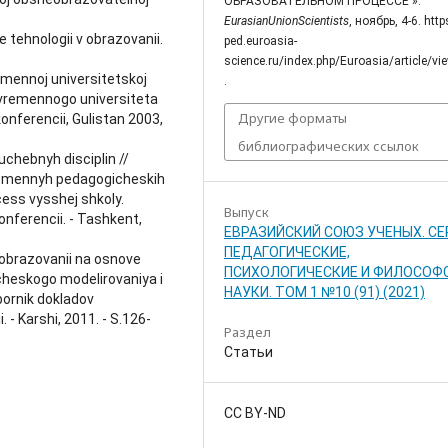
ОБРАЗОВАТЕЛЬНОМ ПРОЦЕССЕ ».
EurasianUnionScientists
, ноябрь, 4-6. http
 tehnologii v obrazovanii.
ped.euroasia-
science.ru/index.php/Euroasia/article/v
emennoj universitetskoj
.
ovremennogo universiteta
Другие форматы
nferencii, Gulistan 2003,
библиографических ссылок
uchebnyh disciplin //
emennyh pedagogicheskih
cess vysshej shkoly.
Выпуск
nferencii. - Tashkent,
ЕВРАЗИЙСКИЙ СОЮЗ УЧЕНЫХ. СЕ
ПЕДАГОГИЧЕСКИЕ,
v obrazovanii na osnove
ПСИХОЛОГИЧЕСКИЕ И ФИЛОСОФ
heskogo modelirovaniya i
НАУКИ. ТОМ 1 №10 (91) (2021)
ornik dokladov
- Karshi, 2011. - S.126-
Раздел
Статьи
CC BY-ND