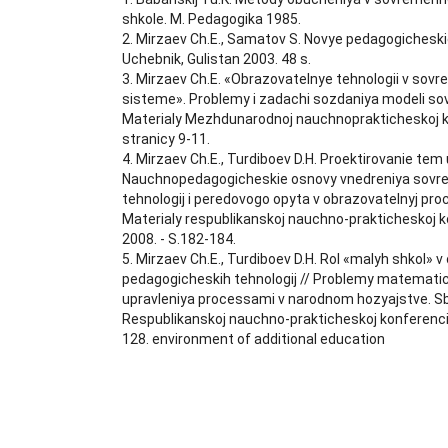
shkole. M. Pedagogika 1985.
2. Mirzaev Ch.E., Samatov S. Novye pedagogicheskie
Uchebnik, Gulistan 2003. 48 s.
3. Mirzaev Ch.E. «Obrazovatelnye tehnologii v sovr
sisteme». Problemy i zadachi sozdaniya modeli s
Materialy Mezhdunarodnoj nauchnoprakticheskoj ko
stranicy 9-11.
4. Mirzaev Ch.E., Turdiboev D.H. Proektirovanie tem 
Nauchnopedagogicheskie osnovy vnedreniya sovr
tehnologij i peredovogo opyta v obrazovatelnyj pro
Materialy respublikanskoj nauchno-prakticheskoj ko
2008. - S.182-184.
5. Mirzaev Ch.E., Turdiboev D.H. Rol «malyh shkol» 
pedagogicheskih tehnologij // Problemy matematic
upravleniya processami v narodnom hozyajstve. Sb
Respublikanskoj nauchno-prakticheskoj konferencii. 
128. environment of additional education