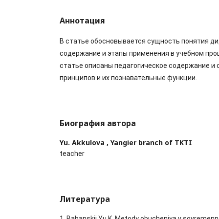
Аннотация
В статье обосновывается сущность понятия ди
содержание и этапы применения в учебном проц
статье описаны педагогическое содержание и
принципов и их познавательные функции.
Биография автора
Yu. Akkulova ,
Yangier branch of TKTI
teacher
Литература
1. Babanskij Yu.K. Metody obucheniya v sovremenn