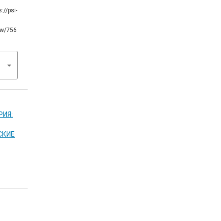
s://psi-
iew/756
РИЯ:
СКИЕ