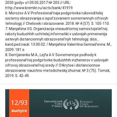
2030 gody» ot 09.05.2017 № 203 // URL:
http://www.kremlin.ru/acts/bank/41919
6. Morozov A.V. Professional'naja podgotovka rukovoditelej
sistemy obrazovanija s ispol'zovaniem sovremennyh cifrovyh
tehnologij // Chelovek i obrazovanie. 2018. № 4 (57). S. 105-110.
7. Manjahina V.G. Organizacija vneauditornoj samostojatel'noj
raboty budushhih uchitelej informatiki v uslovijah primenenija
setevyh distancionnyh obrazovatel'nyh tehnologij: diss…
kand.ped.nauk: 13.00.02. / Manjahina Valentina Gennad'evna. M.,
2009. 181 s.
8. Dem'janenko M.A., Lejfa A.V. Sovremennye podhody k
professional'noj podgotovke budushhih inzhenerov v uslovijah
cifrovoj obrazovatel'noj sredy // Otkrytoe i distancionnoe
obrazovanie: nauchno-metodicheskij zhurnal. № 3 (75). Tomsk,
2019. S. 42-49.