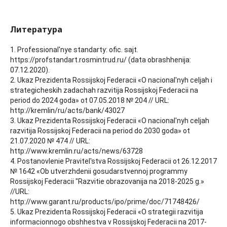
Литература
1. Professional'nye standarty: ofic. sajt.
https://profstandart.rosmintrud.ru/ (data obrashhenija:
07.12.2020).
2. Ukaz Prezidenta Rossijskoj Federacii «O nacional'nyh celjah i
strategicheskih zadachah razvitija Rossijskoj Federacii na
period do 2024 goda» ot 07.05.2018 № 204 // URL:
http://kremlin/ru/acts/bank/43027
3. Ukaz Prezidenta Rossijskoj Federacii «O nacional'nyh celjah
razvitija Rossijskoj Federacii na period do 2030 goda» ot
21.07.2020 № 474 // URL:
http://www.kremlin.ru/acts/news/63728
4. Postanovlenie Pravitel'stva Rossijskoj Federacii ot 26.12.2017
№ 1642 «Ob utverzhdenii gosudarstvennoj programmy
Rossijskoj Federacii "Razvitie obrazovanija na 2018-2025 g.»
//URL:
http://www.garant.ru/products/ipo/prime/doc/71748426/
5. Ukaz Prezidenta Rossijskoj Federacii «O strategii razvitija
informacionnogo obshhestva v Rossijskoj Federacii na 2017-