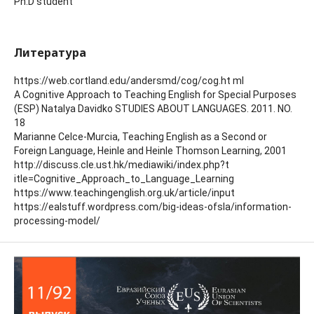
Ph.D student
Литература
https://web.cortland.edu/andersmd/cog/cog.ht ml
A Cognitive Approach to Teaching English for Special Purposes
(ESP) Natalya Davidko STUDIES ABOUT LANGUAGES. 2011. NO.
18
Marianne Celce-Murcia, Teaching English as a Second or
Foreign Language, Heinle and Heinle Thomson Learning, 2001
http://discuss.cle.ust.hk/mediawiki/index.php?t
itle=Cognitive_Approach_to_Language_Learning
https://www.teachingenglish.org.uk/article/input
https://ealstuff.wordpress.com/big-ideas-ofsla/information-
processing-model/